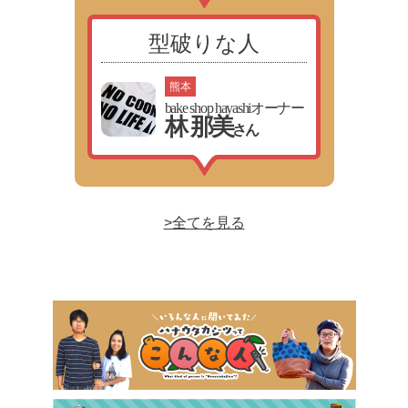
型破りな人
熊本
bake shop hayashiオーナー
林 那美
さん
>全てを見る