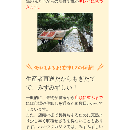
陽の光と下からの反射で桃が
キレイに色づ
きます。
生産者直送だからもぎたて
で、みずみずしい！
一般的に、果物が農家から
店頭に並ぶまで
には市場や仲卸しを通るため数日かかって
しまいます。
また、店頭の棚で長持ちするために完熟よ
り少し早く収穫せざるを得ないこともあり
ます。ハナウタカジツでは、みずみずしい