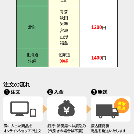
長野
青森
秋田
岩手
北陸
1200
円
宮城
山形
福島
北海道
北海道
1400
円
沖縄
沖縄
注文の流れ