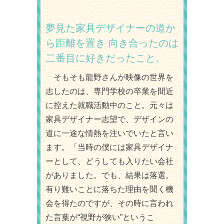
夢見た家具デザイナーの道か
ら距離を置き
向き合ったのは
二番目に好きだったこと。
そもそも龍野さんが映像の世界を
志したのは、専門学校の卒業を間近
に控えた就職活動中のこと。元々は
家具デザイナー志望で、デザインの
道に一途な情熱を注いでいたと言い
ます。「当時の僕には家具デザイナ
ーとして、どうしても入りたい会社
がありました。でも、結果は落選。
有り難いことに落ちた理由を聞く機
会を得たのですが、その時に言われ
た言葉が“視野が狭い”というこ