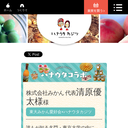
清原優
株式会社みかん 代表
太様
様
東大みかん愛好会×ハナウタカジツ
誰もが知る名門・東京大学の中に、