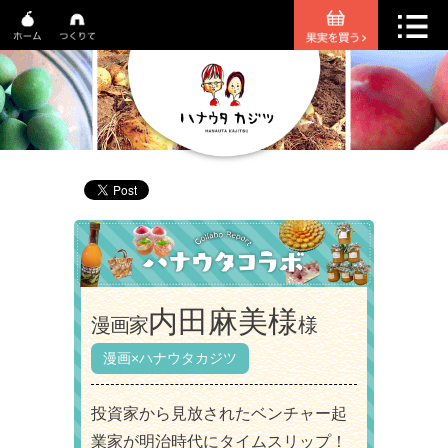
内田麻美様
漫画家
様
漫画×ハナウタカジツ
投資家から見放されたベンチャー起
業家が明治時代にタイムスリップ！