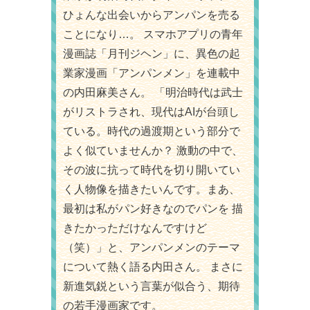
ひょんな出会いからアンパンを売る
ことになり…。 スマホアプリの青年
漫画誌「月刊ジヘン」に、異色の起
業家漫画「アンパンメン」を連載中
の内田麻美さん。 「明治時代は武士
がリストラされ、現代はAIが台頭し
ている。時代の過渡期という部分で
よく似ていませんか？ 激動の中で、
その波に抗って時代を切り開いてい
く人物像を描きたいんです。まあ、
最初は私がパン好きなのでパンを 描
きたかっただけなんですけど
（笑）」と、アンパンメンのテーマ
について熱く語る内田さん。 まさに
新進気鋭という言葉が似合う、期待
の若手漫画家です。