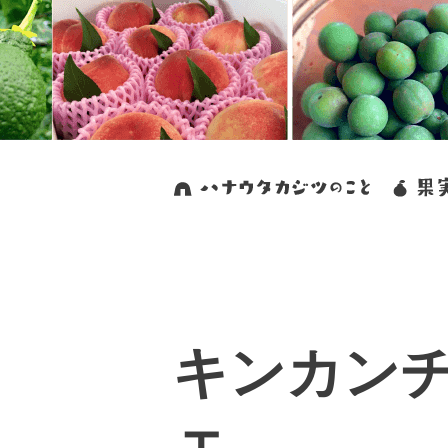
キンカン
ェ