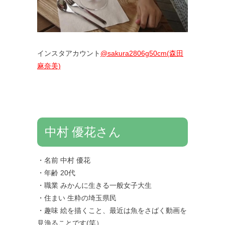
インスタアカウント
@sakura2806g50cm(森田
麻奈美)
中村 優花さん
・名前 中村 優花
・年齢 20代
・職業 みかんに生きる一般女子大生
・住まい 生粋の埼玉県民
・趣味 絵を描くこと、最近は魚をさばく動画を
見漁ることです(笑）