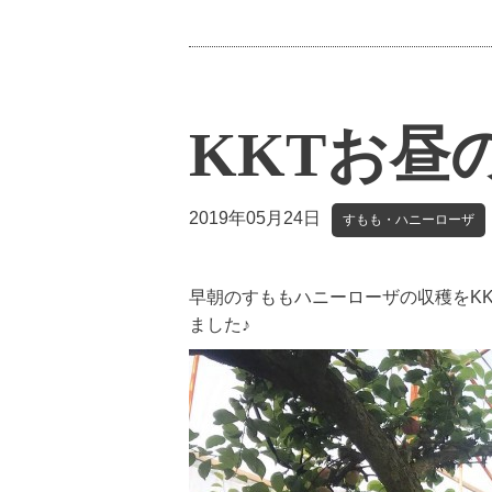
KKTお昼
2019年05月24日
すもも・ハニーローザ
早朝のすももハニーローザの収穫をK
ました♪