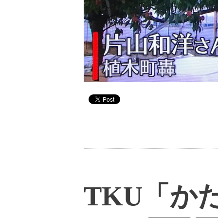
TKU「か