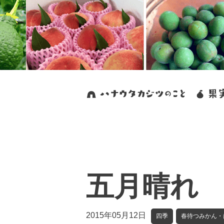
五月晴れ
2015年05月12日
四季
春待つみかん・