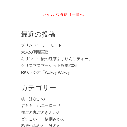
>>ハナウタ便り一覧へ
最近の投稿
プリン ア・ラ・モード
大人の調理実習
キリン「午後の紅茶ふじりんごティー」
クリスマスマーケット熊本2025
RKKラジオ「Wakey Wakey」
カテゴリー
桃・はなよめ
すもも・ハニーローザ
種ごと丸ごときんかん
どすこい！！横綱みかん
春待つみかん・はるか