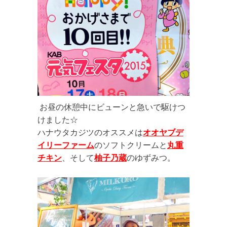
お昼の休憩中にビューンと急いで駆けつ
けました☆
ハナウタカジツのオススメは
オオヤブデ
イリーファーム
のソフトクリームと
丸重
チキン
、そして
柚子乃蔵
のゆずみつ。