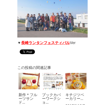
▼
長崎ランタンフェスティバル
Ver
この投稿の関連記事
新作＊フル
ブックカバ
キチジツベ
ーツサン
ーワークシ
ーカリー...
ド...
ョ...