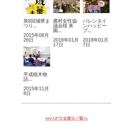
第8回城華ま
農村女性協
バレンタイ
つり...
議会様 来
ンハッピー
園...
プ...
2015年08月
26日
2018年01月
2018年01月
17日
7日
平成植木物
語...
2015年11月
8日
>>ハナウタ便り一覧へ