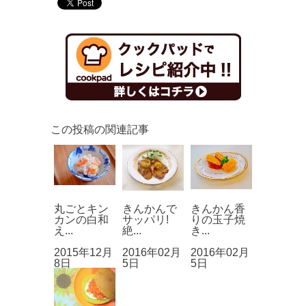
この投稿の関連記事
丸ごとキン
きんかんで
きんかん香
カンの白和
サッパリ!
りの玉子焼
え...
絶...
き...
2015年12月
2016年02月
2016年02月
8日
5日
5日