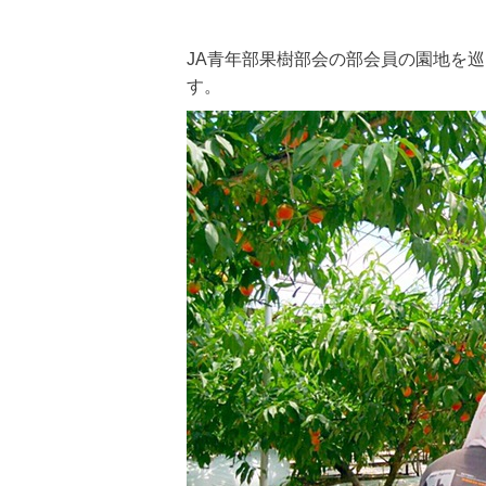
JA青年部果樹部会の部会員の園地を
す。