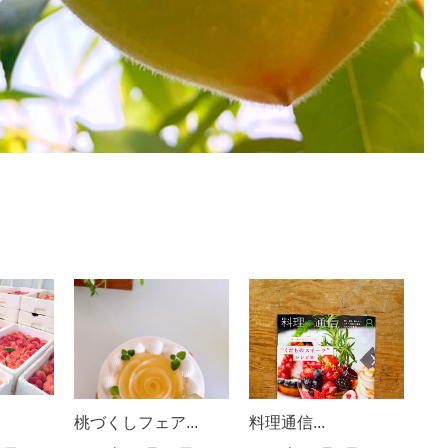
桃づくしフェア...
料理通信...