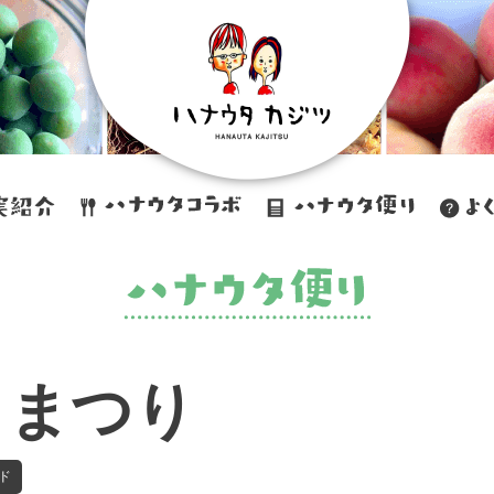
もまつり
ド