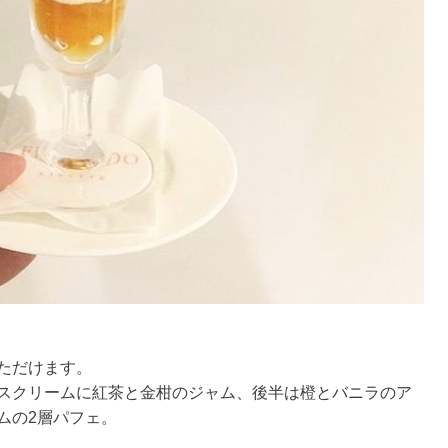
ただけます。
スクリームに紅茶と金柑のジャム、後半は橙とバニラのア
ムの2層パフェ。