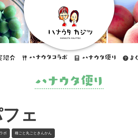
パフェ
ラボ
種ごと丸ごときんかん