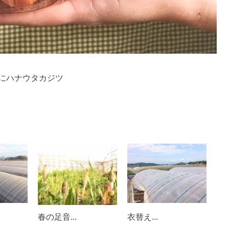
にハナウタカジツ
春の足音...
衣替え...