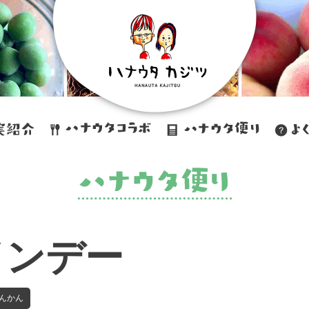
インデー
んかん