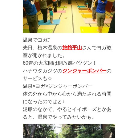
温泉でヨガ⤴︎
先日、植木温泉の
旅館平山
さんでヨガ教
室が開かれました。
60畳の大広間は開放感バツグン!!
ハナウタカジツの
ジンジャーボンバー
の
サービスも☆
温泉×ヨガ×ジンジャーボンバー
体の外から中から心から満たされる時間
になったのではと♪
湯船のなかで、やるとイイポーズとかあ
ると、温泉でやってみたいかも。