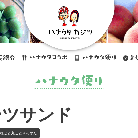
ーツサンド
種ごと丸ごときんかん