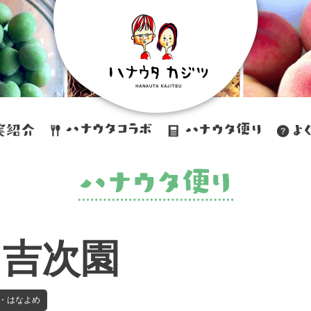
・吉次園
・はなよめ