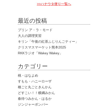
>>ハナウタ便り一覧へ
最近の投稿
プリン ア・ラ・モード
大人の調理実習
キリン「午後の紅茶ふじりんごティー」
クリスマスマーケット熊本2025
RKKラジオ「Wakey Wakey」
カテゴリー
桃・はなよめ
すもも・ハニーローザ
種ごと丸ごときんかん
どすこい！！横綱みかん
春待つみかん・はるか
ジンジャーボンバー