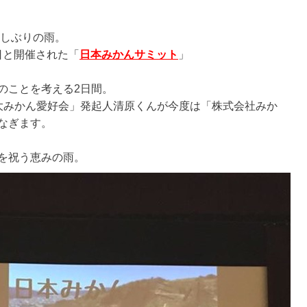
久しぶりの雨。
日と開催された「
日本みかんサミット
」
のことを考える2日間。
大みかん愛好会」発起人清原くんが今度は「株式会社みか
なぎます。
を祝う恵みの雨。