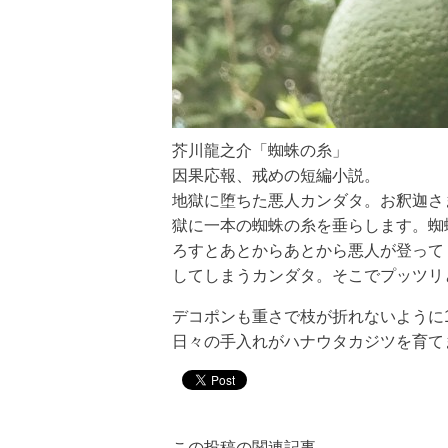
芥川龍之介「蜘蛛の糸」
因果応報、戒めの短編小説。
地獄に堕ちた悪人カンダタ。お釈迦さ
獄に一本の蜘蛛の糸を垂らします。蜘
ろすとあとからあとから悪人が登って
してしまうカンダタ。そこでプッツリ
デコポンも重さで枝が折れないように
日々の手入れがハナウタカジツを育て
この投稿の関連記事